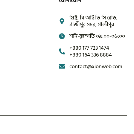
যোগাযোগ
মিষ্ট, বি আই ডি সি রোড,
গাজীপুর সদর, গাজীপুর
শনি-বৃহস্পতি ০৯:০০-০৬:০০
+880 177 723 1474
+880 164 336 8884
contact@xionweb.com